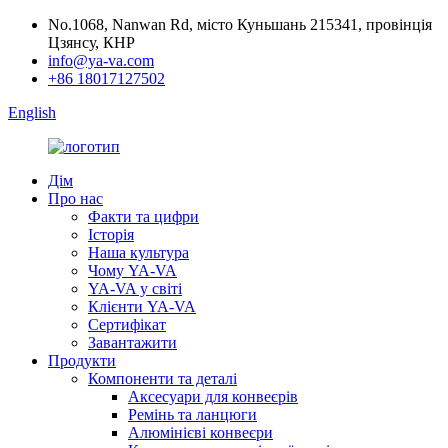
No.1068, Nanwan Rd, місто Куньшань 215341, провінція
Цзянсу, КНР
info@ya-va.com
+86 18017127502
English
Дім
Про нас
Факти та цифри
Історія
Наша культура
Чому YA-VA
YA-VA у світі
Клієнти YA-VA
Сертифікат
Завантажити
Продукти
Компоненти та деталі
Аксесуари для конвеєрів
Ремінь та ланцюги
Алюмінієві конвеєри