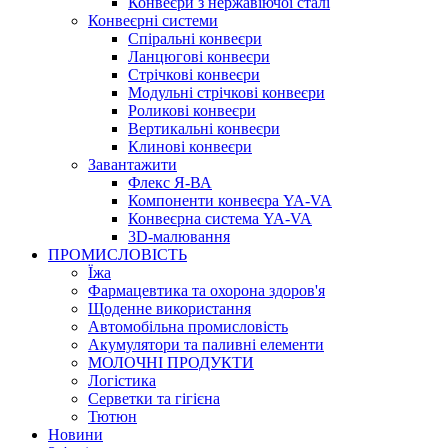
Конвеєри з нержавіючої сталі
Конвеєрні системи
Спіральні конвеєри
Ланцюгові конвеєри
Стрічкові конвеєри
Модульні стрічкові конвеєри
Роликові конвеєри
Вертикальні конвеєри
Клинові конвеєри
Завантажити
Флекс Я-ВА
Компоненти конвеєра YA-VA
Конвеєрна система YA-VA
3D-малювання
ПРОМИСЛОВІСТЬ
Їжа
Фармацевтика та охорона здоров'я
Щоденне використання
Автомобільна промисловість
Акумулятори та паливні елементи
МОЛОЧНІ ПРОДУКТИ
Логістика
Серветки та гігієна
Тютюн
Новини